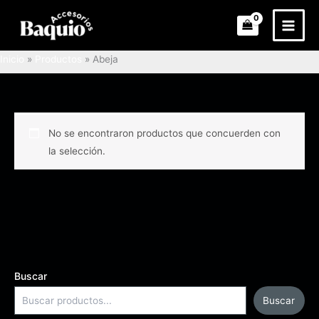
Ir
al
contenido
Inicio
Productos
Abeja
No se encontraron productos que concuerden con
la selección.
Buscar
Buscar