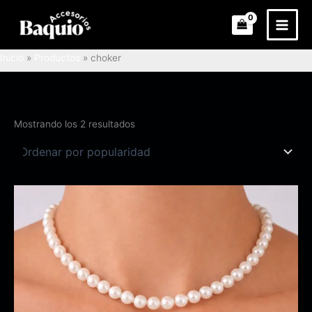
Ordenado
Ir
por
popularidad
al
contenido
Inicio
Productos
choker
Mostrando los 2 resultados