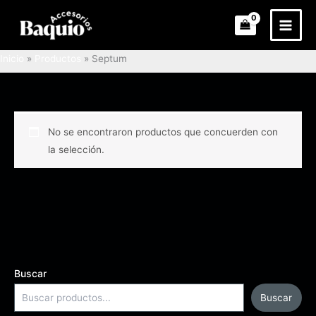
Ir
al
contenido
Inicio
Productos
Septum
No se encontraron productos que concuerden con
la selección.
Buscar
Buscar