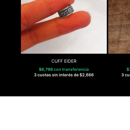
CUFF EIDER
$
6,799
con transferencia
$
3 cuotas sin interés de
$
2,666
3 cu