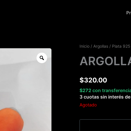
Pr
Inicio
/
Argollas
/
Plata 925
Zoom
ARGOLL
$
320.00
$
272
con transferenci
3 cuotas sin interés d
Agotado