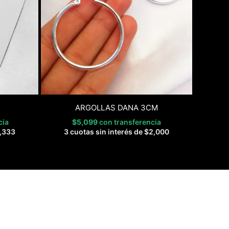
ARGOLLAS DANA 3CM
cia
$
5,099
con transferencia
,333
3 cuotas sin interés de
$
2,000