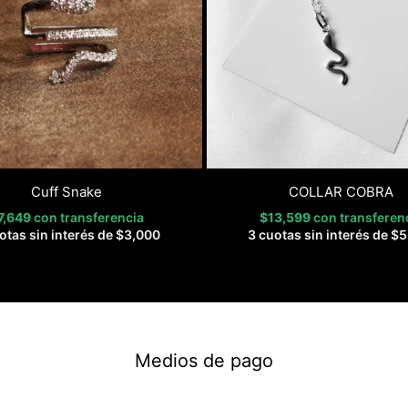
Cuff Snake
COLLAR COBRA
7,649
con transferencia
$
13,599
con transferen
otas sin interés de
$
3,000
3 cuotas sin interés de
$
5
Medios de pago