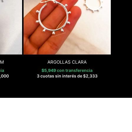
CM
ARGOLLAS CLARA
ia
$
5,949
con transferencia
,000
3 cuotas sin interés de
$
2,333