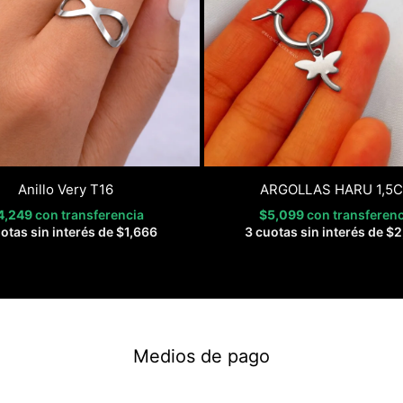
Anillo Very T16
ARGOLLAS HARU 1,5
4,249
con transferencia
$
5,099
con transferenc
otas sin interés de
$
1,666
3 cuotas sin interés de
$
2
Medios de pago