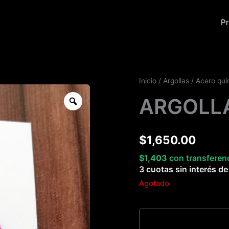
Pr
Inicio
/
Argollas
/
Acero qui
Zoom
ARGOLLA
$
1,650.00
$
1,403
con transferen
3 cuotas sin interés d
Agotado