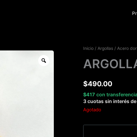
Pr
Inicio
/
Argollas
/
Acero do
Zoom
ARGOLLA
$
490.00
$
417
con transferenci
3 cuotas sin interés d
Agotado