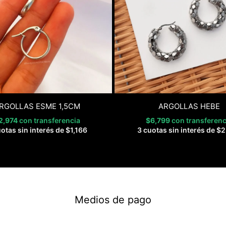
RGOLLAS ESME 1,5CM
ARGOLLAS HEBE
2,974
con transferencia
$
6,799
con transferenc
uotas sin interés de
$
1,166
3 cuotas sin interés de
$
2
Medios de pago