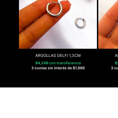
ARGOLLAS DELFI 1,3CM
A
$
4,249
con transferencia
$
3 cuotas sin interés de
$
1,666
3 c