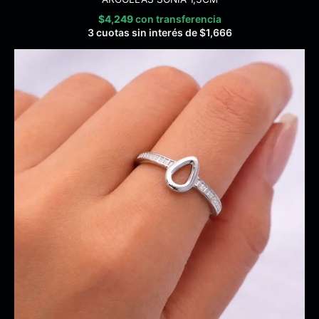
$
4,249
con transferencia
3 cuotas sin interés de
$
1,666