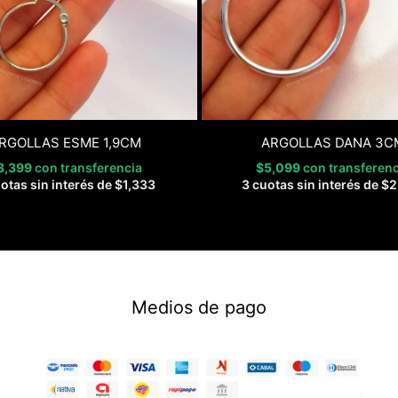
RGOLLAS ESME 1,9CM
ARGOLLAS DANA 3C
3,399
con transferencia
$
5,099
con transferenc
otas sin interés de
$
1,333
3 cuotas sin interés de
$
2
Medios de pago