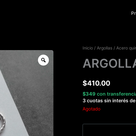
Pr
Inicio
/
Argollas
/
Acero qui
Zoom
ARGOLLA
$
410.00
$
349
con transferenci
3 cuotas sin interés d
Agotado