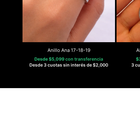
Anillo Ana 17-18-19
A
Desde
$
5,099
con transferencia
$
Desde 3 cuotas sin interés de
$
2,000
3 cu