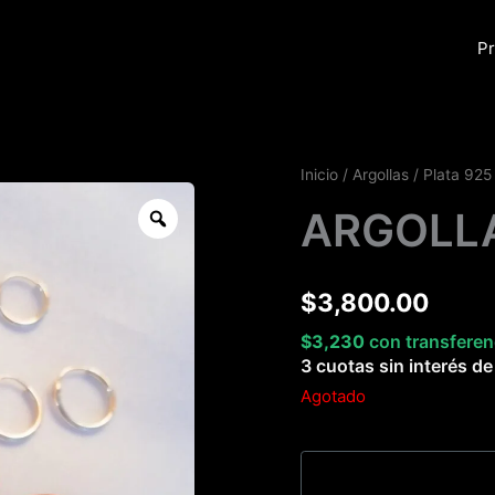
Pr
Inicio
/
Argollas
/
Plata 925
Zoom
ARGOLLA
$
3,800.00
$
3,230
con transferen
3 cuotas sin interés d
Agotado