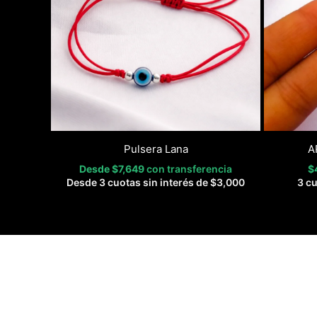
Pulsera Lana
A
Desde
$
7,649
con transferencia
$
Desde 3 cuotas sin interés de
$
3,000
3 cu