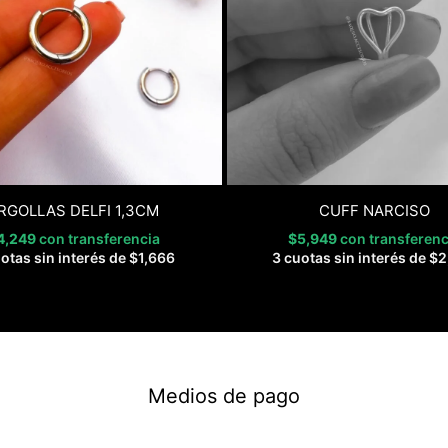
RGOLLAS DELFI 1,3CM
CUFF NARCISO
4,249
con transferencia
$
5,949
con transferenc
otas sin interés de
$
1,666
3 cuotas sin interés de
$
2
Medios de pago