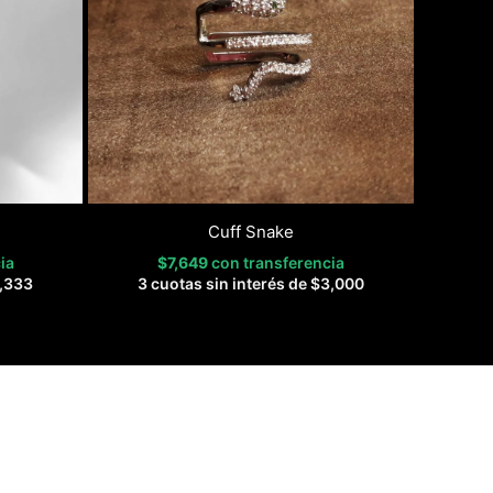
Cuff Snake
ia
$
7,649
con transferencia
,333
3 cuotas sin interés de
$
3,000