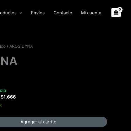
oductos
Envíos
Contacto
Mi cuenta
ico
/ AROS DYNA
YNA
cia
e
$
1,666
k
Agregar al carrito