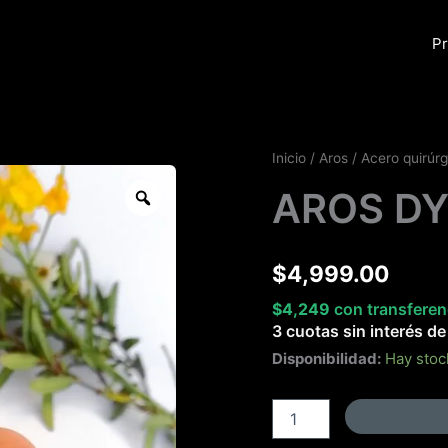
Pr
AROS
Inicio
/
Aros
/
Acero quirúrg
DYNA
Zoom
AROS D
cantidad
$
4,999.00
$
4,249
con transferen
3 cuotas sin interés d
Disponibilidad:
Hay stoc