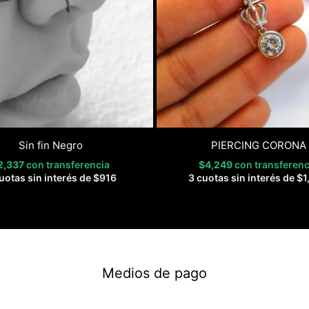
Sin fin Negro
PIERCING CORONA
2,337
con transferencia
$
4,249
con transferenc
uotas sin interés de
$
916
3 cuotas sin interés de
$
1
Medios de pago