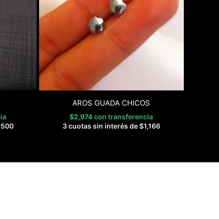
AROS GUADA CHICOS
ia
$
2,974
con transferencia
,500
3 cuotas sin interés de
$
1,166