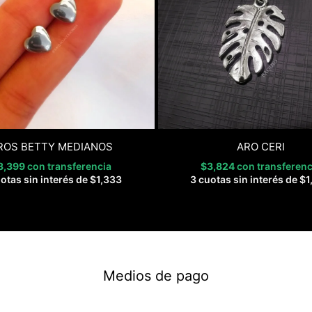
ROS BETTY MEDIANOS
ARO CERI
3,399
con transferencia
$
3,824
con transferenc
otas sin interés de
$
1,333
3 cuotas sin interés de
$
1
Medios de pago