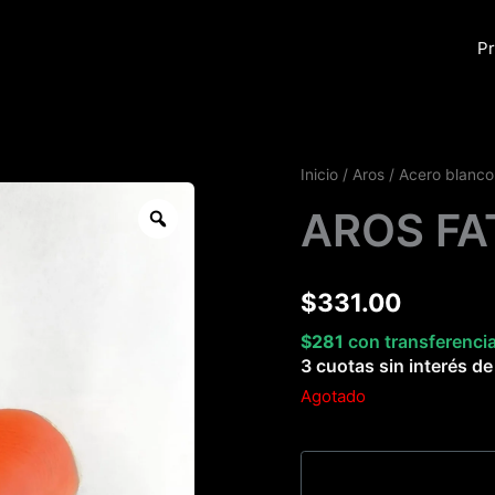
Pr
Inicio
/
Aros
/
Acero blanco
Zoom
AROS FA
$
331.00
$
281
con transferenci
3 cuotas sin interés d
Agotado