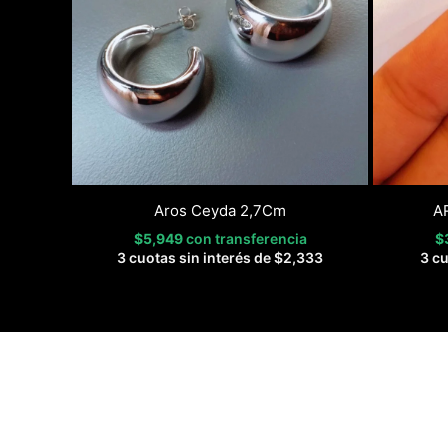
Aros Ceyda 2,7Cm
A
$
5,949
con transferencia
$
3 cuotas sin interés de
$
2,333
3 cu