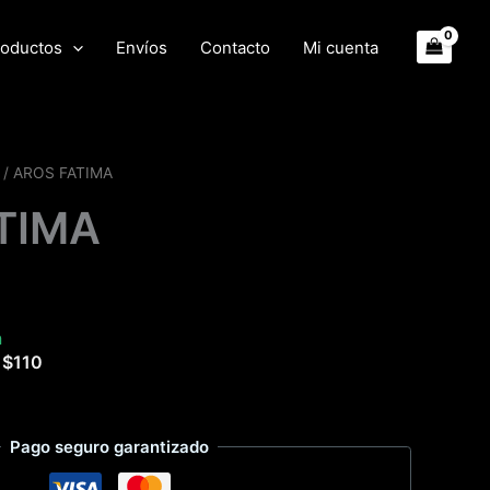
oductos
Envíos
Contacto
Mi cuenta
/ AROS FATIMA
TIMA
a
e
$
110
Pago seguro garantizado