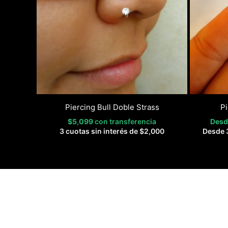
Piercing Bull Doble Strass
P
$
5,099
con transferencia
Des
3 cuotas sin interés de
$
2,000
Desde 3