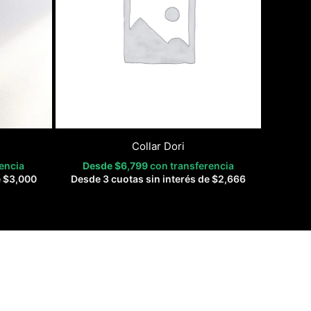
Collar Dori
encia
Desde
$
6,799
con transferencia
e
$
3,000
Desde 3 cuotas sin interés de
$
2,666