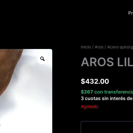
Pr
Inicio
/
Aros
/
Acero quirúrg
Zoom
AROS LI
$
432.00
$
367
con transferenci
3 cuotas sin interés d
Agotado