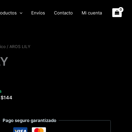
oductos
Envíos
Contacto
Mi cuenta
ico
/ AROS LILY
LY
a
e
$
144
Pago seguro garantizado