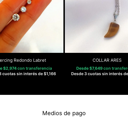
iercing Redondo Labret
COLLAR ARES
de
$
2,974
con transferencia
Desde
$
7,649
con transfer
 cuotas sin interés de
$
1,166
Desde 3 cuotas sin interés d
Medios de pago