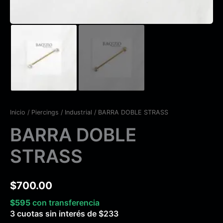
Inicio
/
Piercings
/
Industrial
/ BARRA DOBLE STRASS
BARRA DOBLE
STRASS
$
700.00
$
595
con transferencia
3 cuotas sin interés de
$
233