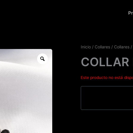
Pr
Inicio
/
Collares
/
Collares
/
Zoom
COLLAR
Este producto no está disp