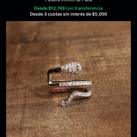
Desde
$
12,749
con transferencia
Desde 3 cuotas sin interés de
$
5,000