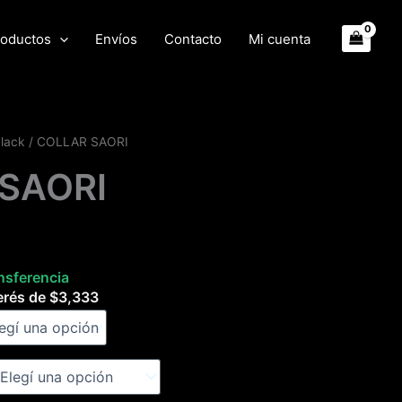
oductos
Envíos
Contacto
Mi cuenta
black
/ COLLAR SAORI
SAORI
nsferencia
erés de
$
3,333