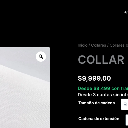
Pr
COLLAR
Inicio
/
Collares
/
Collares 
SAORI
Zoom
COLLAR 
cantidad
$
9,999.00
Desde
$
8,499
con tra
Desde 3 cuotas sin int
Tamaño de cadena
Cadena de extensión