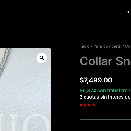
Pr
Inicio
/
Para compartir
/
Col
Zoom
Collar S
$
7,499.00
$
6,374
con transferen
3 cuotas sin interés d
Agotado