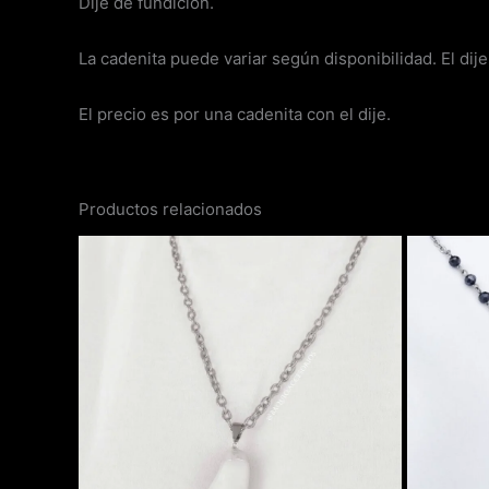
Dije de fundición.
La cadenita puede variar según disponibilidad. El dij
El precio es por una cadenita con el dije.
Productos relacionados