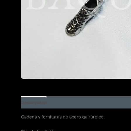
Descripción
Cadena y fornituras de acero quirúrgico.