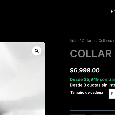
Pr
COLLAR
Inicio
/
Collares
/
Collares
/
UVA
Zoom
COLLAR
cantidad
$
6,999.00
Desde
$
5,949
con tra
Desde 3 cuotas sin int
Tamaño de cadena