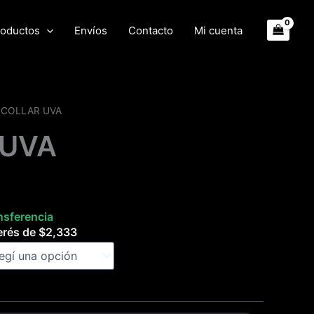
oductos
Envíos
Contacto
Mi cuenta
 COLLAR UVA
 UVA
nsferencia
erés de
$
2,333