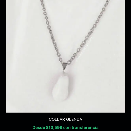
COLLAR GLENDA
Desde
$
13,599
con transferencia