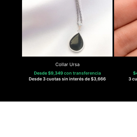
Collar Ursa
Desde
$
9,349
con transferencia
$
Desde 3 cuotas sin interés de
$
3,666
3 cu