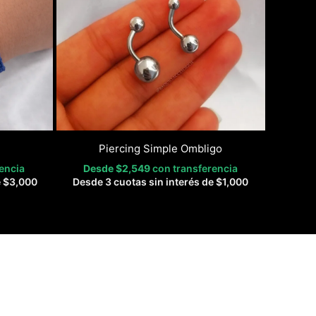
Piercing Simple Ombligo
encia
Desde
$
2,549
con transferencia
e
$
3,000
Desde 3 cuotas sin interés de
$
1,000