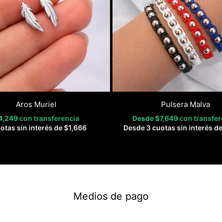
Aros Muriel
Pulsera Malva
4,249
con transferencia
Desde
$
7,649
con transfer
otas sin interés de
$
1,666
Desde 3 cuotas sin interés d
Medios de pago