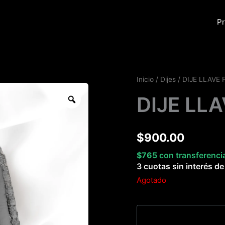
Pr
Inicio
/
Dijes
/ DIJE LLAVE
Zoom
DIJE LL
$
900.00
$
765
con transferenci
3 cuotas sin interés d
Agotado