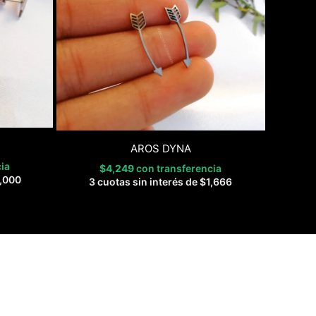
AROS DYNA
ia
$
4,249
con transferencia
,000
3 cuotas sin interés de
$
1,666