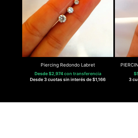
Piercing Redondo Labret
PIERCI
Desde
$
2,974
con transferencia
$
Desde 3 cuotas sin interés de
$
1,166
3 cu