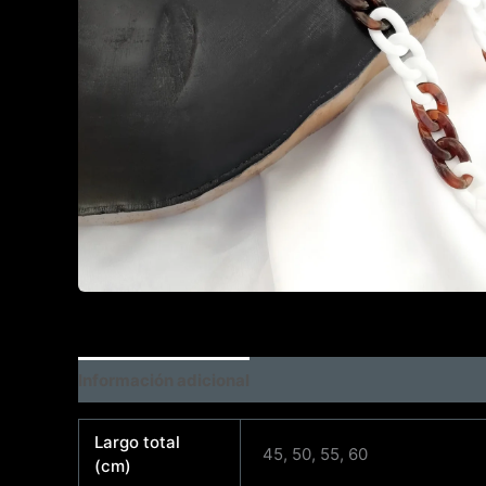
Información adicional
Largo total
45, 50, 55, 60
(cm)