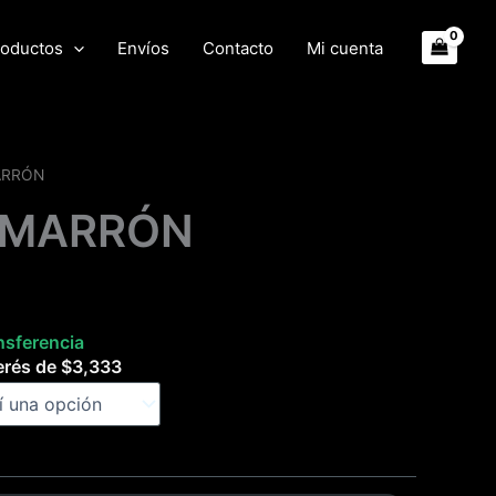
oductos
Envíos
Contacto
Mi cuenta
ARRÓN
 MARRÓN
nsferencia
erés de
$
3,333