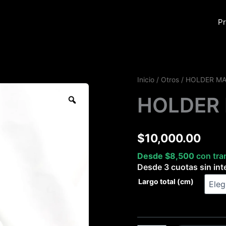
Pr
HOLDER
Inicio
/
Otros
/ HOLDER M
MARRÓN
Zoom
HOLDER
cantidad
$
10,000.00
Desde
$
8,500
con tra
Desde 3 cuotas sin int
Largo total (cm)