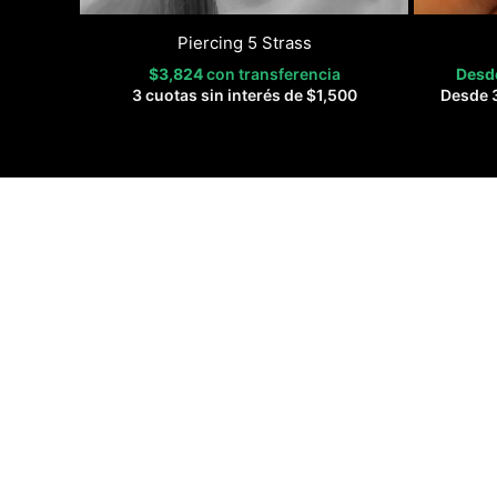
Piercing 5 Strass
$
3,824
con transferencia
Des
3 cuotas sin interés de
$
1,500
Desde 3