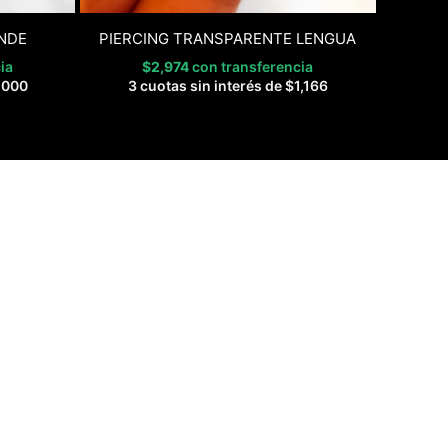
NDE
PIERCING TRANSPARENTE LENGUA
ia
$
2,974
con transferencia
,000
3 cuotas sin interés de
$
1,166