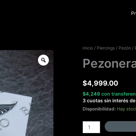
Pr
Pezonera
Inicio
/
Piercings
/
Pezón
/ 
con
Zoom
Pezonera
alas
cantidad
$
4,999.00
$
4,249
con transferen
3 cuotas sin interés d
Disponibilidad:
Hay stoc