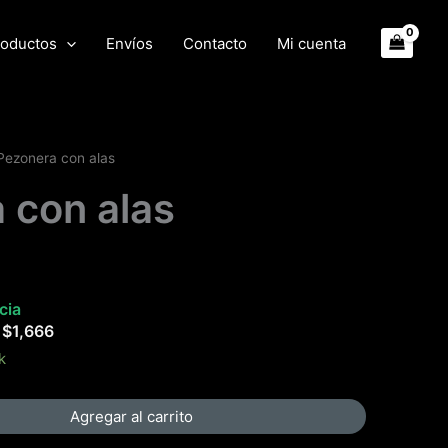
oductos
Envíos
Contacto
Mi cuenta
Pezonera con alas
 con alas
cia
e
$
1,666
k
Agregar al carrito