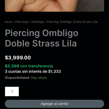
Inicio
/
Piercings
/
Ombligo
/ Piercing Ombligo Doble Strass Lila
Piercing Ombligo
Doble Strass Lila
$
3,999.00
$
3,399
con transferencia
3 cuotas sin interés de
$
1,333
Disponibilidad:
Hay stock
Agregar al carrito