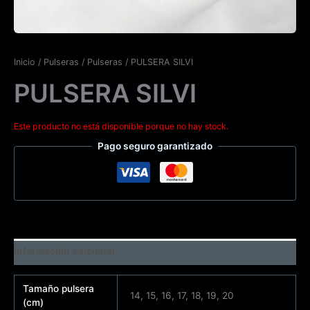
Inicio
/
Pulseras
/
Pulseras
/ PULSERA SILVI
PULSERA SILVI
Este producto no está disponible porque no hay stock.
Pago seguro garantizado
Información adicional
Tamaño pulsera
14, 15, 16, 17, 18, 19, 20
(cm)