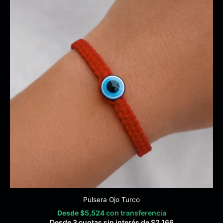
Pulsera Ojo Turco
Desde
$
5,524
con transferencia
Desde 3 cuotas sin interés de
$
2,166