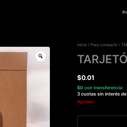
Pr
Inicio
/
Para compartir
/ TA
Zoom
TARJETÓ
$
0.01
$
0
con transferencia
3 cuotas sin interés d
Agotado