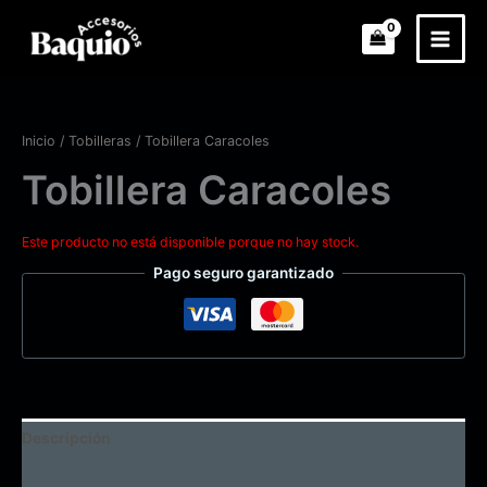
Ir
al
contenido
Zoo
Inicio
/
Tobilleras
/ Tobillera Caracoles
Tobillera Caracoles
Este producto no está disponible porque no hay stock.
Pago seguro garantizado
Descripción
Información adicional