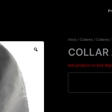
Pr
Inicio
/
Collares
/
Collares
/
Zoom
COLLAR
Este producto no está disp