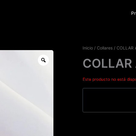
Pr
Inicio
/
Collares
/ COLLAR
Zoom
COLLAR
Este producto no está disp