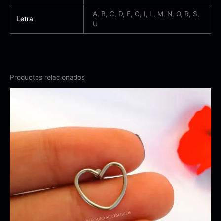
A, B, C, D, E, G, I, L, M, N, O, R, S,
Letra
U
Productos relacionados