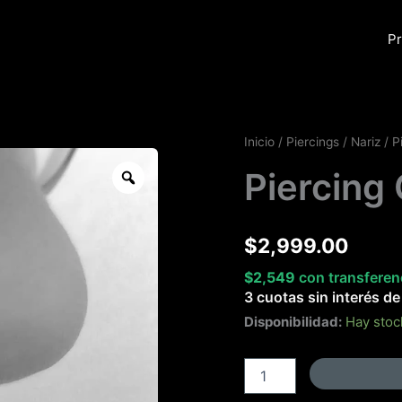
Pr
Piercing
Inicio
/
Piercings
/
Nariz
/ P
Corazón
Zoom
Piercing
cantidad
$
2,999.00
$
2,549
con transferen
3 cuotas sin interés d
Disponibilidad:
Hay stoc