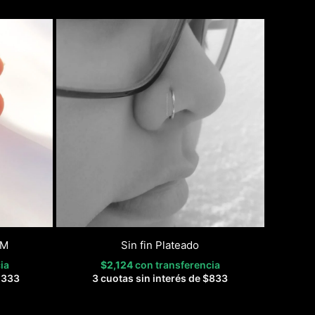
CM
Sin fin Plateado
ia
$
2,124
con transferencia
,333
3 cuotas sin interés de
$
833