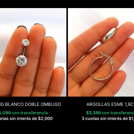
NG BLANCO DOBLE OMBLIGO
ARGOLLAS ESME 1,9
5,099
con transferencia
$
3,399
con transferenc
otas sin interés de
$
2,000
3 cuotas sin interés de
$
1