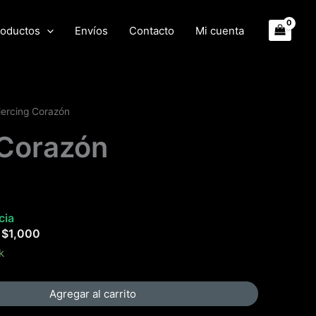
oductos
Envíos
Contacto
Mi cuenta
iercing Corazón
 Corazón
cia
e
$
1,000
k
Agregar al carrito