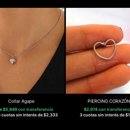
Collar Agape
PIERCING CORAZÓN
de
$
5,949
con transferencia
$
2,974
con transferenc
 cuotas sin interés de
$
2,333
3 cuotas sin interés de
$
1