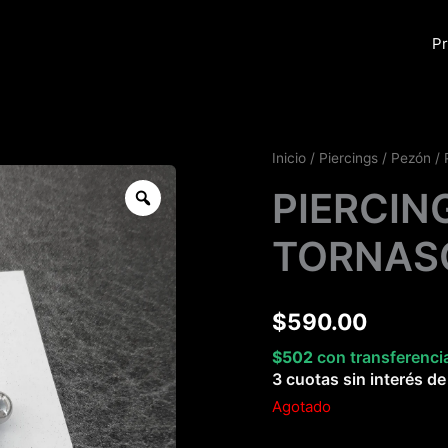
Pr
Inicio
/
Piercings
/
Pezón
/ 
Zoom
PIERCIN
TORNAS
$
590.00
$
502
con transferenci
3 cuotas sin interés d
Agotado