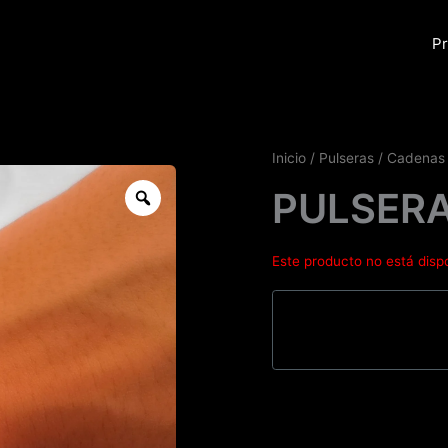
Pr
Inicio
/
Pulseras
/
Cadenas
Zoom
PULSER
Este producto no está disp