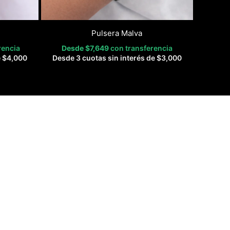
Pulsera Malva
rencia
Desde
$
7,649
con transferencia
e
$
4,000
Desde 3 cuotas sin interés de
$
3,000