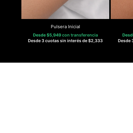
Pulsera Inicial
Desde
$
5,949
con transferencia
Des
Desde 3 cuotas sin interés de
$
2,333
Desde 3