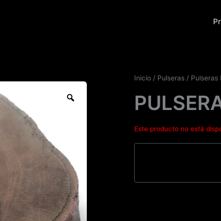
Pr
Inicio
/
Pulseras
/
Pulseras
Zoom
PULSERA
Este producto no está disp