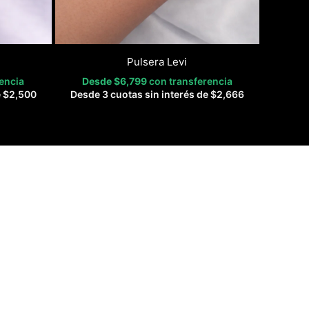
Pulsera Levi
encia
Desde
$
6,799
con transferencia
e
$
2,500
Desde 3 cuotas sin interés de
$
2,666