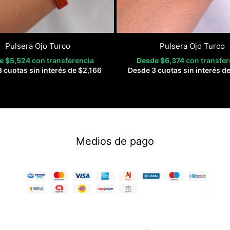
Pulsera Ojo Turco
Pulsera Ojo Turco
de
$
5,524
con transferencia
Desde
$
6,374
con transfer
 cuotas sin interés de
$
2,166
Desde 3 cuotas sin interés d
Medios de pago