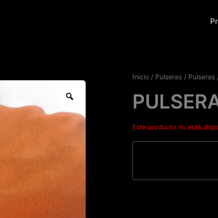
Pr
Inicio
/
Pulseras
/
Pulseras
Zoom
PULSER
Este producto no está disp